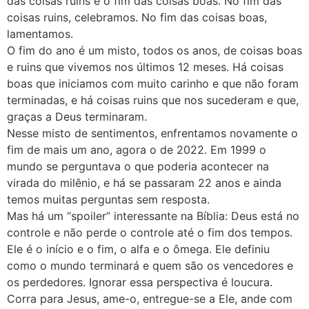
das coisas ruins e o fim das coisas boas. No fim das
coisas ruins, celebramos. No fim das coisas boas,
lamentamos.
O fim do ano é um misto, todos os anos, de coisas boas
e ruins que vivemos nos últimos 12 meses. Há coisas
boas que iniciamos com muito carinho e que não foram
terminadas, e há coisas ruins que nos sucederam e que,
graças a Deus terminaram.
Nesse misto de sentimentos, enfrentamos novamente o
fim de mais um ano, agora o de 2022. Em 1999 o
mundo se perguntava o que poderia acontecer na
virada do milênio, e há se passaram 22 anos e ainda
temos muitas perguntas sem resposta.
Mas há um “spoiler” interessante na Bíblia: Deus está no
controle e não perde o controle até o fim dos tempos.
Ele é o início e o fim, o alfa e o ômega. Ele definiu
como o mundo terminará e quem são os vencedores e
os perdedores. Ignorar essa perspectiva é loucura.
Corra para Jesus, ame-o, entregue-se a Ele, ande com