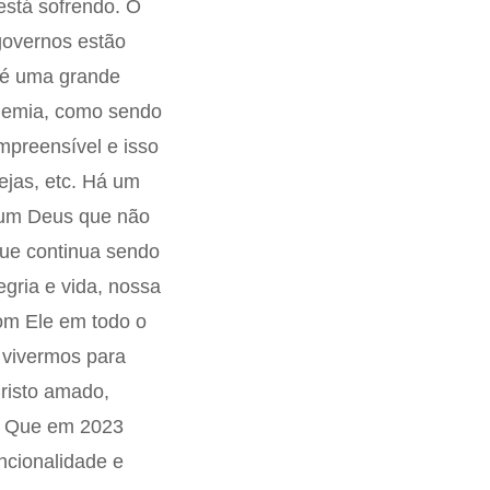
está sofrendo. O
governos estão
s é uma grande
ndemia, como sendo
mpreensível e isso
ejas, etc. Há um
á um Deus que não
que continua sendo
egria e vida, nossa
om Ele em todo o
 vivermos para
risto amado,
? Que em 2023
ncionalidade e