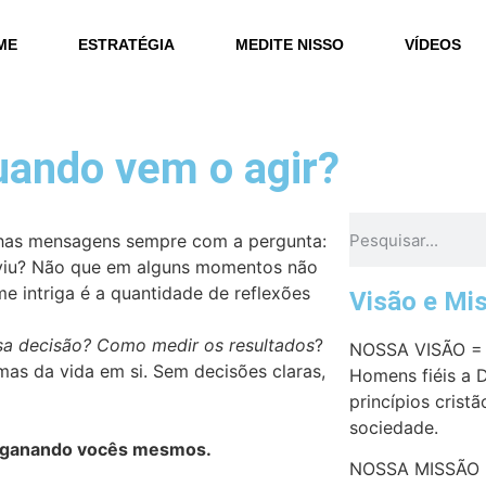
ME
ESTRATÉGIA
MEDITE NISSO
VÍDEOS
ando vem o agir?
nhas mensagens sempre com a pergunta:
uviu? Não que em alguns momentos não
me intriga é a quantidade de reflexões
Visão e Mi
sa decisão? Como medir os resultados
?
NOSSA VISÃO = 
as da vida em si. Sem decisões claras,
Homens fiéis a 
princípios cristã
sociedade.
 enganando vocês mesmos.
NOSSA MISSÃO =